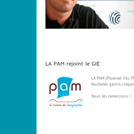
LA PAM rejoint le GIE
LA PAM (Ploemel-56), PM
feuilletés garnis, crêpe
Nous les remercions !