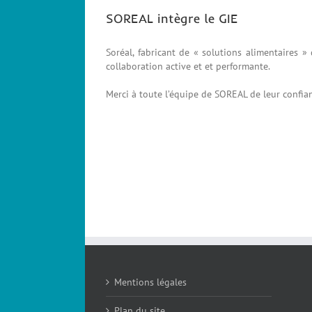
SOREAL intègre le GIE
Soréal, fabricant de « solutions alimentaires 
collaboration active et et performante.
Merci à toute l’équipe de SOREAL de leur confia
Mentions légales
Plan du site