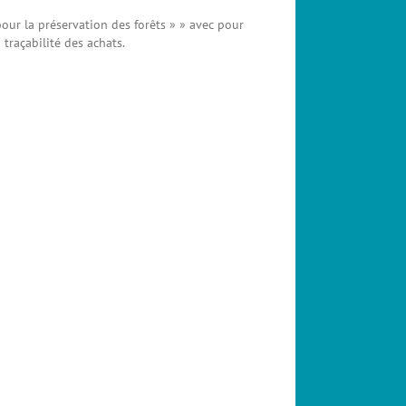
 pour la préservation des forêts » » avec pour
traçabilité des achats.