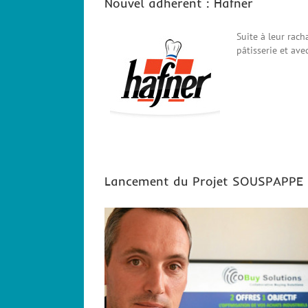
Nouvel adhérent : Hafner
Suite à leur rach
pâtisserie et ave
Lancement du Projet SOUSPAPPE