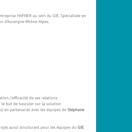
l’entreprise HAFNER au sein du GIE. Spécialisée en
gion d’Auvergne-Rhône-Alpes.
ion, l’efficacité de ses relations
le but de basculer sur la solution
s) en partenariat avec les équipes de
Stéphane
ojet aussi structurant pour les équipes du
GIE