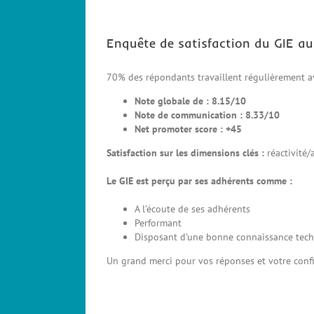
Enquête de satisfaction du GIE au
70% des répondants travaillent régulièrement av
Note globale de : 8.15/10
Note de communication : 8.33/10
Net promoter score : +45
Satisfaction sur les dimensions clés :
réactivité/
Le GIE est perçu par ses adhérents comme :
A l’écoute de ses adhérents
Performant
Disposant d’une bonne connaissance tech
Un grand merci pour vos réponses et votre conf