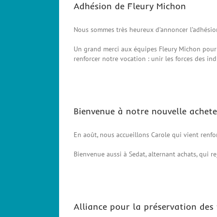
Adhésion de Fleury Michon
Nous sommes très heureux d’annoncer l’adhésion
Un grand merci aux équipes Fleury Michon pour l
renforcer notre vocation : unir les forces des i
Bienvenue à notre nouvelle achete
En août, nous accueillons Carole qui vient renf
Bienvenue aussi à Sedat, alternant achats, qui 
Alliance pour la préservation des 